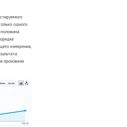
естируемого
только одного
 половина
порядке
щего измерения,
езультата
ия произвели