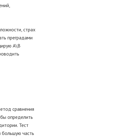
ений,
ложности, страх
ать преградами
цирую А\В
проводить
метод сравнения
тобы определить
дитории. Тест
ил большую часть