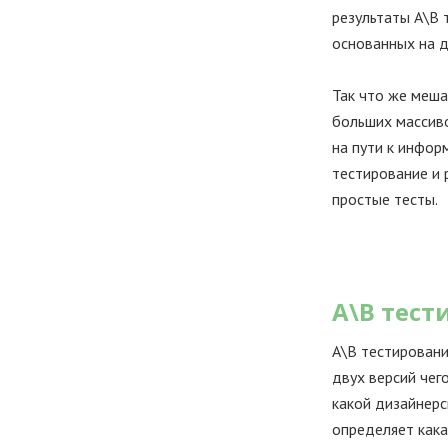
результаты А\В 
основанных на д
Так что же меша
больших массиво
на пути к инфор
тестирование и 
простые тесты.
А\В тест
А\В тестировани
двух версий чег
какой дизайнерс
определяет кака