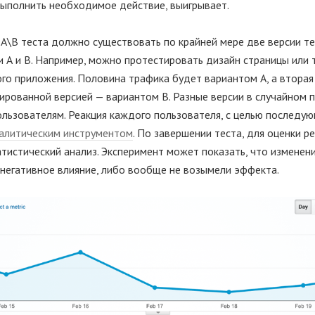
выполнить необходимое действие, выигрывает.
А\В теста должно существовать по крайней мере две версии т
и А и В. Например, можно протестировать дизайн страницы или 
го приложения. Половина трафика будет вариантом А, а вторая
рованной версией — вариантом В. Разные версии в случайном 
льзователям. Реакция каждого пользователя, с целью последую
алитическим инструментом
. По завершении теста, для оценки р
атистический анализ. Эксперимент может показать, что изменен
негативное влияние, либо вообще не возымели эффекта.