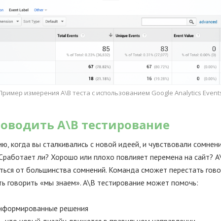
Пример измерения А\В теста с использованием Google Analytics Event
оводить А\В тестирование
ю, когда вы сталкивались с новой идеей, и чувствовали сомнени
Сработает ли? Хорошо или плохо повлияет перемена на сайт? А
ться от большинства сомнений. Команда сможет перестать гов
ть говорить «мы знаем». А\В тестирование может помочь:
нформированные решения
, что новый дизайн движется в правильном направлении