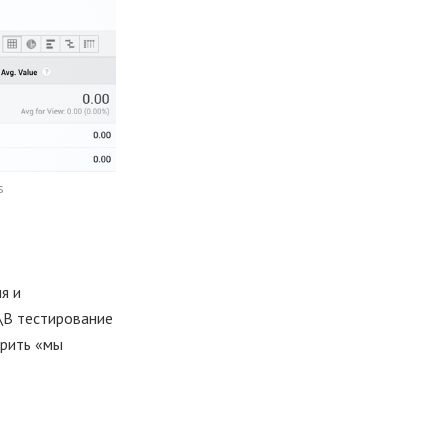
s
я и
\В тестирование
орить «мы