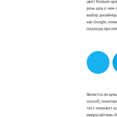
цвет больше нра
речь шла о чем-
выбор дизайнера
как Google, пон
подхода при пом
Является ли цел
способ, помога
тест поможет к
микросайтами. А