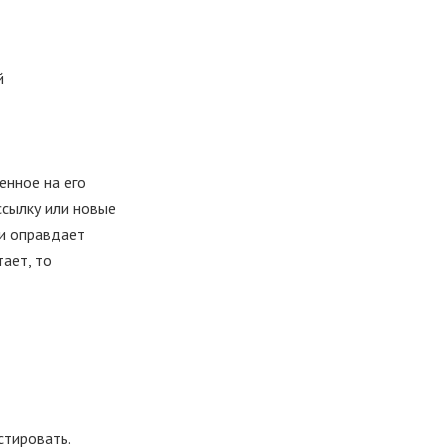
й
енное на его
ссылку или новые
 и оправдает
ает, то
стировать.