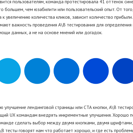
вится пользователям, команда протестировала 41 оттенок сине
то большем, чем юзабилити или пользовательский опыт. От того
 к увеличению количества кликов, зависит количество прибыли.
имают важность проведения А\В тестирования для определения
ощи данных, а не на основе мнений или догадок.
ью улучшение лендинговой страницы или СТА кнопки, А\В тести
ющий UX командам внедрять инкрементные улучшения. Хорошо 
оманде сделать выбор между двумя кнопками, двумя шрифтами,
\В тесты говорят нам что работает хорошо, и где есть проблемы