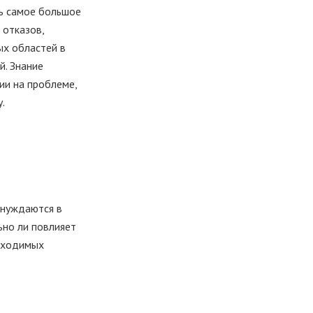
ть самое большое
 отказов,
ых областей в
й. Знание
ии на проблеме,
.
ы нуждаются в
ьно ли повлияет
обходимых