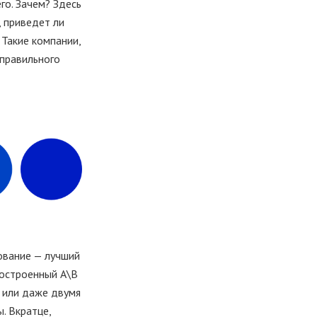
го. Зачем? Здесь
, приведет ли
 Такие компании,
 правильного
рование — лучший
построенный А\В
 или даже двумя
. Вкратце,